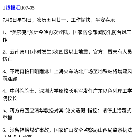

线报汇

07-05
7月5日星期日，农历五月廿一，工作愉快，平安喜乐
1、“美莎克”预计今晚再次登陆，国家防总部署防汛防台风工
作
2、云南宾川1小时发生3次四级以上地震，官方：暂未有人员
伤亡
3、不用再怕日晒雨淋！上海火车站北广场至地铁站将增建风
雨连廊
4、中科院院士、深圳大学原校长毛军发任广东以色列理工学
院校长
5、蒋方舟回应清华教授对其“论文造假”指控：请停止污蔑式
举报
6、涉留神峪煤矿事故，国家矿山安全监察局山西局监察执法