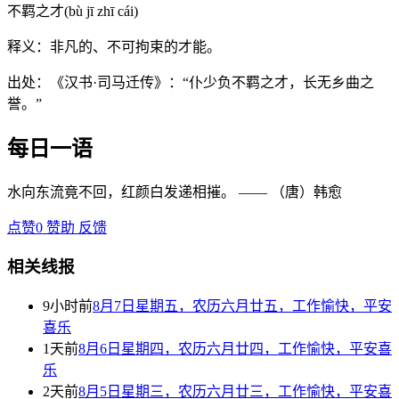
不羁之才(bù jī zhī cái)
释义：非凡的、不可拘束的才能。
出处：《汉书·司马迁传》：“仆少负不羁之才，长无乡曲之
誉。”
每日一语
水向东流竟不回，红颜白发递相摧。 —— （唐）韩愈
点赞
0
赞助
反馈
相关线报
9小时前
8月7日星期五，农历六月廿五，工作愉快，平安
喜乐
1天前
8月6日星期四，农历六月廿四，工作愉快，平安喜
乐
2天前
8月5日星期三，农历六月廿三，工作愉快，平安喜