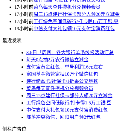
17小时前
菜鸟每天查件攒机分兑视频会员
17小时前
周三15点建行社保卡部分人领20亓立减金
17小时前
工行绿色空间低碳行/打卡得1.5万工银i豆
19小时前
中信支付大礼包领10元支付宝消费红包
最近发表
8.6日「周四」各大银行羊毛线报活动汇总
每天0点抽2亓农行微信立减金
支付宝黄金红包，单号利润16元左右
富国基金微管家抽10万个微信红包
建行储蓄卡/社保卡/1折乘公交地铁
菜鸟每天查件攒机分兑视频会员
周三15点建行社保卡部分人领20亓立减金
工行绿色空间低碳行/打卡得1.5万工银i豆
中信支付大礼包领10元支付宝消费红包
部落冲突微信，回归用户领2元红包
侧栏广告位