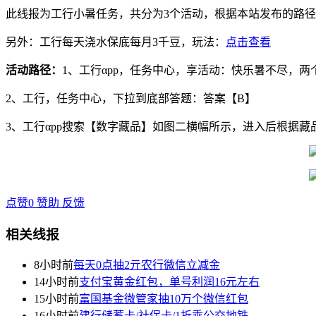
此线报为工行小暑任务，共分为3个活动，根据本站发布的路
另外：工行每天浇水保底每月3千豆，玩法：
点击查看
活动路径：
1、工行αpp，任务中心，享活动：快乐暑不尽，两
2、工行，任务中心，下拉到底部答题：答案【B】
3、工行αpp搜索【数字藏品】如图二横幅所示，进入后根据藏
点赞
0
赞助
反馈
相关线报
8小时前
每天0点抽2亓农行微信立减金
14小时前
支付宝黄金红包，单号利润16元左右
15小时前
富国基金微管家抽10万个微信红包
16小时前
建行储蓄卡/社保卡/1折乘公交地铁