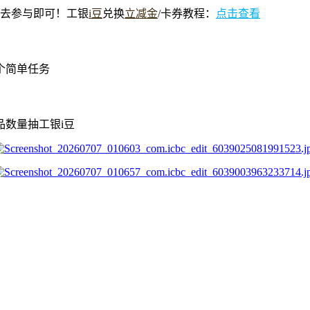
径去参与即可！工银
i豆
兑换
立减金
/卡券教程：
点击查看
个简单任务
品数量抽工银i豆