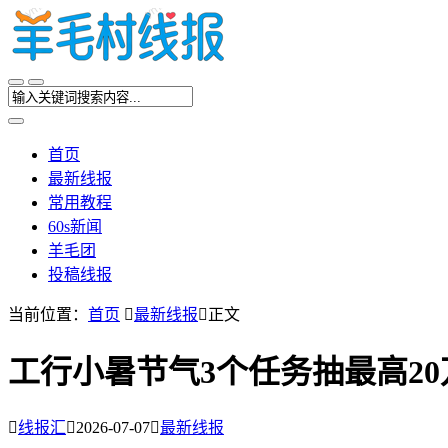
首页
最新线报
常用教程
60s新闻
羊毛团
投稿线报
当前位置：
首页

最新线报

正文
工行小暑节气3个任务抽最高20

线报汇

2026-07-07

最新线报