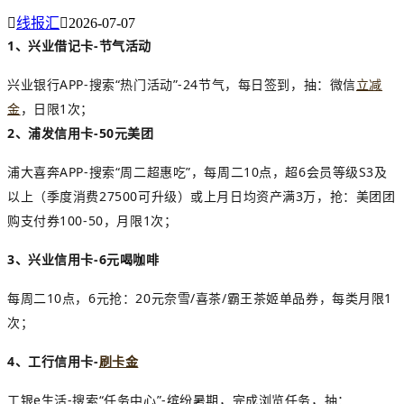

线报汇

2026-07-07
1、兴业借记卡-节气活动
兴业银行APP-搜索“热门活动”-24节气，每日签到，抽：微信
立减
金
，日限1次；
2、
浦发信用卡-50元美团
浦大喜奔APP-搜索“周二超惠吃”，每周二10点，超6会员等级S3及
以上（季度消费27500可升级）或上月日均资产满3万，抢：美团团
购支付券100-50，月限1次；
3、
兴业信用卡-6元喝咖啡
每周二10点，6元抢：20元奈雪/喜茶/霸王茶姬单品券，每类月限1
次；
4、工行信用卡-
刷卡金
工银e生活-搜索“任务中心”-缤纷暑期，完成浏览任务，抽：