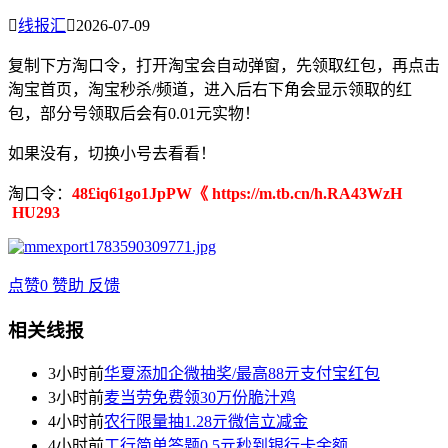

线报汇

2026-07-09
复制下方淘口令，打开淘宝会自动弹窗，先领取红包，再点击
淘宝首页，淘宝秒杀/频道，进入后右下角会显示领取的红
包，部分号领取后会有0.01元实物！
如果没有，切换小号去看看！
淘口令：
48£iq61go1JpPW《 https://m.tb.cn/h.RA43WzH
HU293
点赞
0
赞助
反馈
相关线报
3小时前
华夏添加企微抽奖/最高88亓支付宝红包
3小时前
麦当劳免费领30万份脆汁鸡
4小时前
农行限量抽1.28亓微信立减金
4小时前
工行简单答题0.5亓秒到银行卡余额