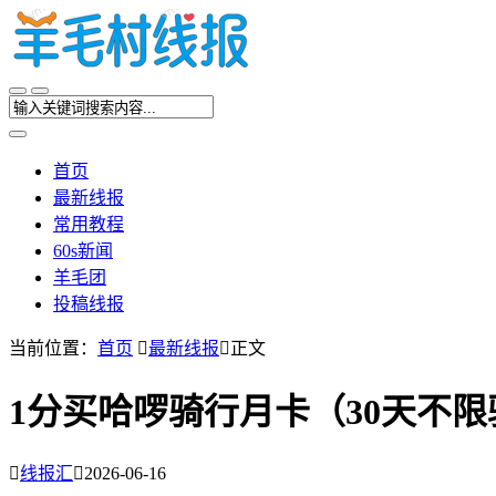
首页
最新线报
常用教程
60s新闻
羊毛团
投稿线报
当前位置：
首页

最新线报

正文
1分买哈啰骑行月卡（30天不

线报汇

2026-06-16