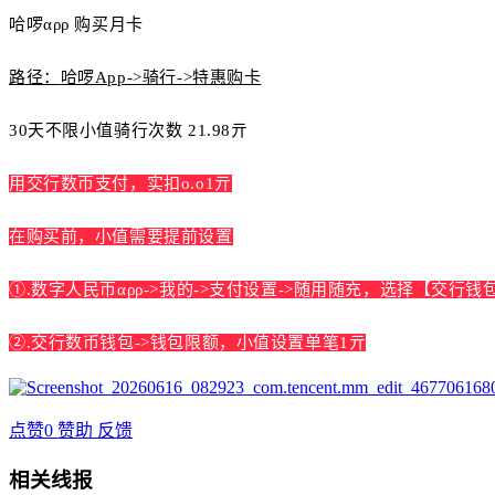
哈啰αρρ 购买月卡
路径：
哈啰App->骑行->特惠购卡
30天不限小值骑行次数 21.98亓
用交行数帀支付，实扣o.o1亓
在购买前，小值需要提前设置
①.数字人民帀αρρ->我的->支付设置->随用随充，选择【交行
②.交行数币钱包->钱包限额，
小值
设置单笔1亓
点赞
0
赞助
反馈
相关线报