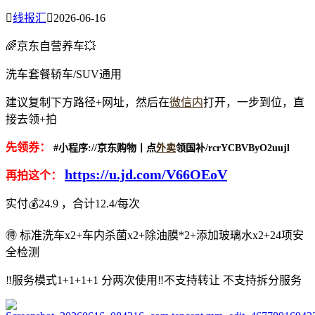

线报汇

2026-06-16
🌈京东自营养车💥
洗车套餐轿车/SUV通用
建议复制下方路径+网址，然后在
微信内
打开，一步到位，直
接去领+拍
先领券：
#小程序://京东购物丨点
外卖
领国补/rcrYCBVByO2uujl
https://u.jd.com/V66OEoV
再拍这个：
实付💰24.9 ，合计12.4/每次
🉐 标准洗车x2+车内杀菌x2+除油膜*2+添加玻璃水x2+24项安
全检测
‼️服务模式1+1+1+1 分两次使用‼️不支持转让 不支持拆分服务