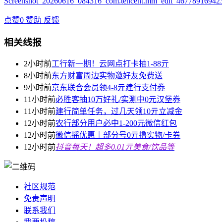
点赞
0
赞助
反馈
相关线报
2小时前
工行新一期！云网点打卡抽1-88亓
8小时前
东方财富周边实物邀好友免费送
9小时前
京东联合会员领4-8亓建行支付券
11小时前
必胜客抽10万好礼/实测中0元汉堡券
11小时前
建行简单任务，过几天领10亓立减金
12小时前
农行部分用户必中1-200元微信红包
12小时前
微信摇优惠｜部分号0亓撸实物/卡券
12小时前
抖音每天！超多0.01亓美食/饮品等
社区规范
免责声明
联系我们