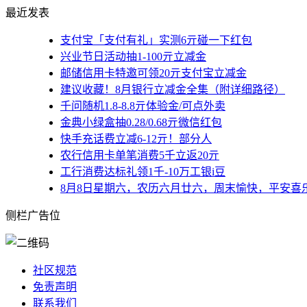
最近发表
支付宝「支付有礼」实测6亓碰一下红包
兴业节日活动抽1-100亓立减金
邮储信用卡特邀可领20亓支付宝立减金
建议收藏！8月银行立减金全集（附详细路径）
千问随机1.8-8.8亓体验金/可点外卖
金典小绿盒抽0.28/0.68亓微信红包
快手充话费立减6-12亓！部分人
农行信用卡单笔消费5千立返20亓
工行消费达标礼领1千-10万工银i豆
8月8日星期六，农历六月廿六，周末愉快，平安喜
侧栏广告位
社区规范
免责声明
联系我们