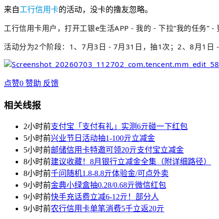
来自
工行信用卡
的活动，没卡的撸友忽略。
工行信用卡用户，打开
工银e生活APP
- 我的 - 下拉“我的任务
” 
活动分为2个阶段：1、7月3日 - 7月31日，抽1次；2、8月1日 
点赞
0
赞助
反馈
相关线报
2小时前
支付宝「支付有礼」实测6亓碰一下红包
5小时前
兴业节日活动抽1-100亓立减金
5小时前
邮储信用卡特邀可领20亓支付宝立减金
8小时前
建议收藏！8月银行立减金全集（附详细路径）
8小时前
千问随机1.8-8.8亓体验金/可点外卖
9小时前
金典小绿盒抽0.28/0.68亓微信红包
9小时前
快手充话费立减6-12亓！部分人
9小时前
农行信用卡单笔消费5千立返20亓