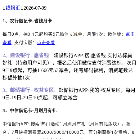

线报汇

2026-07-09
1、农行借记卡-省钱月卡
每日0点，抽0.1元起购买5元微信
立减金
，月限1次；微信版：
点击
查看
支付宝版：
点击查看
2、建设银行 - 惠省钱
：建设银行APP-搜-惠省钱-支付达标赢
好礼（特邀用户可见），报名后使用微信支付消费达标，次月
9日9点起，可抽1-666元立减金，还有加码福利，消费笔数达
标额外抽1次
3、邮储银行 - 权益专区
：邮储银行APP-我的-权益专区，每月
9日-19日-29日10点起，可领立减金
4、中信借记卡-月刷月有礼
中信银行APP-搜索“热门活动”-月刷月有礼（月月有礼版块），报
名，7月快捷消费满2000/5000/10000元，可分别获得1次资格，8