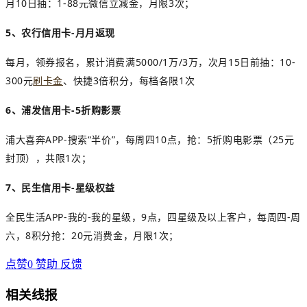
月10日抽：1-88元微信立减金，月限3次；
5、农行信用卡-月月返现
每月，领券报名，累计消费满5000/1万/3万，次月15日前抽：10-
300元
刷卡金
、快捷3倍积分，每档各限1次
6、浦发信用卡-5折购影票
浦大喜奔APP-搜索“半价”，每周四10点，抢：5折购电影票（25元
封顶），共限1次；
7、民生信用卡-
星级权益
全民生活APP-我的-我的星级，9点，四星级及以上客户，每周四-周
六，8积分抢：20元消费金，月限1次；
点赞
0
赞助
反馈
相关线报